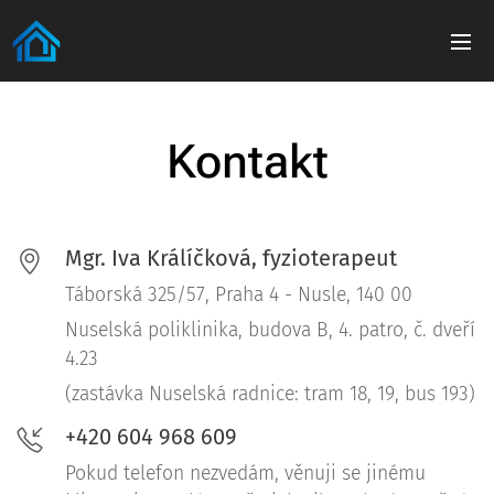
Kontakt
Mgr. Iva Králíčková, fyzioterapeut
Táborská 325/57, Praha 4 - Nusle, 140 00
Nuselská poliklinika, budova B, 4. patro, č. dveří
4.23
(zastávka Nuselská radnice: tram 18, 19, bus 193)
+420 604 968 609
Pokud telefon nezvedám, věnuji se jinému