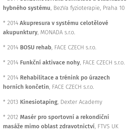
hybného systému
, BezVa fyzioterapie, Praha 10
* 2014
Akupresura v systému celotělové
akupunktury
, MONADA s.r.o.
* 2014
BOSU rehab
, FACE CZECH s.r.o.
* 2014
Funkční aktivace nohy
, FACE CZECH s.r.o.
* 2014
Rehabilitace a trénink po úrazech
horních končetin
, FACE CZECH s.r.o.
* 2013
Kinesiotaping
, Dexter Academy
* 2012
Masér pro sportovní a rekondiční
masáže mimo oblast zdravotnictví
, FTVS UK