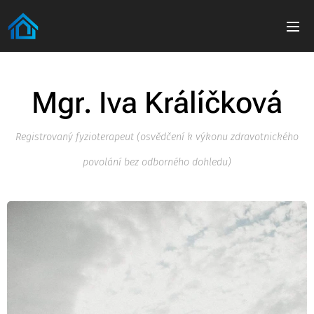
Mgr. Iva Králíčková
Registrovaný fyzioterapeut (osvědčení k výkonu zdravotnického
povolání bez odborného dohledu)